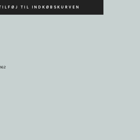
TILFØJ TIL INDKØBSKURVEN
162