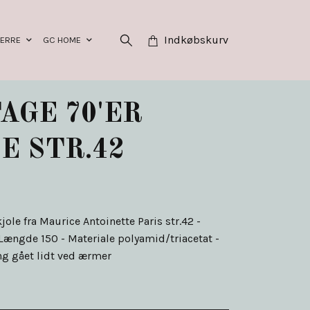
Indkøbskurv
HERRE
GC HOME
AGE 70'ER
E STR.42
jole fra Maurice Antoinette Paris str.42 -
Længde 150 - Materiale polyamid/triacetat -
ng gået lidt ved ærmer