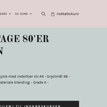
Indkøbskurv
HERRE
GC HOME
AGE 80'ER
N
kjole med inderfoer str.44 - brystmål 96 -
teriale blanding - Grade A -
TILFØJ TIL INDKØBSKURVEN