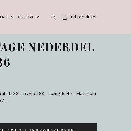
Indkøbskurv
HERRE
GC HOME
TAGE NEDERDEL
36
el str.36 - Livvide 68 - Længde 45 - Materiale
 A -
TILFØJ TIL INDKØBSKURVEN