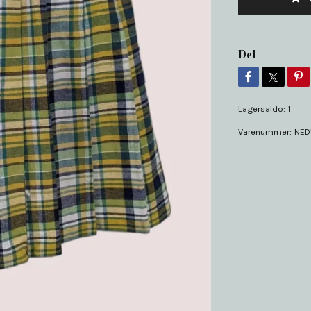
Del
Lagersaldo:
1
Varenummer:
NED