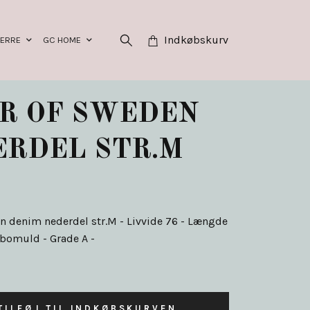
Indkøbskurv
HERRE
GC HOME
R OF SWEDEN
ERDEL STR.M
n denim nederdel str.M - Livvide 76 - Længde
 bomuld - Grade A -
TILFØJ TIL INDKØBSKURVEN