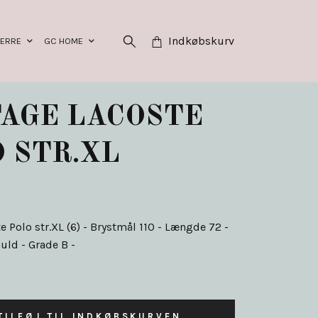
Indkøbskurv
HERRE
GC HOME
AGE LACOSTE
 STR.XL
e Polo str.XL (6) - Brystmål 110 - Længde 72 -
uld - Grade B -
TILFØJ TIL INDKØBSKURVEN