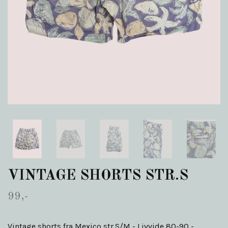
VINTAGE SHORTS STR.S
99,-
Vintage shorts fra Mexico str.S/M - Livvide 80-90 -