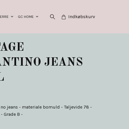
Indkøbskurv
HERRE
GC HOME
TAGE
NTINO JEANS
L
ino jeans - materiale bomuld - Taljevide 78 -
- Grade B -