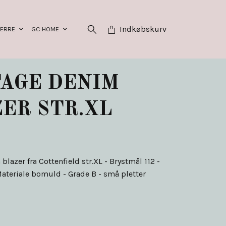
Indkøbskurv
HERRE
GC HOME
AGE DENIM
ER STR.XL
blazer fra Cottenfield str.XL - Brystmål 112 -
ateriale bomuld - Grade B - små pletter