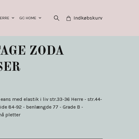
Indkøbskurv
HERRE
GC HOME
AGE ZODA
SER
ans med elastik i liv str.33-36 Herre - str.44-
ide 84-92 - benlængde 77 - Grade B -
å pletter