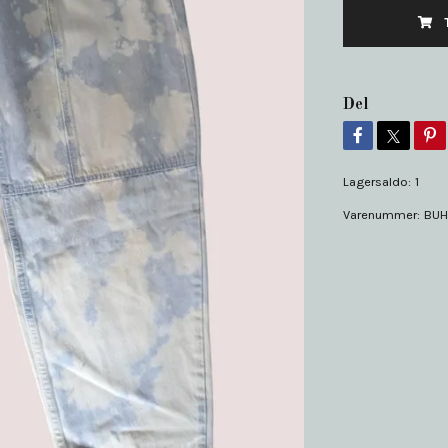
Del
Lagersaldo:
1
Varenummer:
BUH