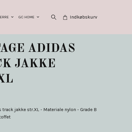
Indkøbskurv
HERRE
GC HOME
AGE ADIDAS
CK JAKKE
XL
 track jakke str.XL - Materiale nylon - Grade B
toffet